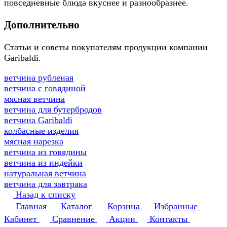
повседневные блюда вкуснее и разнообразнее.
Дополнительно
Статьи и советы покупателям продукции компании
Garibaldi.
ветчина рубленая
ветчина с говядиной
мясная ветчина
ветчина для бутербродов
ветчина Garibaldi
колбасные изделия
мясная нарезка
ветчина из говядины
ветчина из индейки
натуральная ветчина
ветчина для завтрака
Назад к списку
Главная
Каталог
Корзина
Избранные
Кабинет
Сравнение
Акции
Контакты