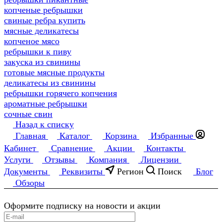
копченые ребрышки
свиные ребра купить
мясные деликатесы
копченое мясо
ребрышки к пиву
закуска из свинины
готовые мясные продукты
деликатесы из свинины
ребрышки горячего копчения
ароматные ребрышки
сочные свин
Назад к списку
Главная
Каталог
Корзина
Избранные
Кабинет
Сравнение
Акции
Контакты
Услуги
Отзывы
Компания
Лицензии
Документы
Реквизиты
Регион
Поиск
Блог
Обзоры
Оформите подписку на новости и акции