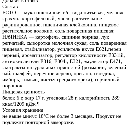
Добавить отзыв
Состав
ЕСТО — мука пшеничная в/с, вода питьевая, меланж,
крахмал картофельный, масло растительное
рафинированное, пшеничная клейковина, пищевое
растительное волокно, соль поваренная пищевая;
НАЧИНКА — картофель, свинина жирная, лук
репчатый, сыворотка молочная сухая, соль поваренная
пищевая, стабилизатор, усилитель вкуса Е621,перец
черный, ароматизатор, регулятор кислотности Е331iii,
антиокислители Е316, Е304i, Е321, эмульгатор Е471,
экстракты натуральных пряностей (розмарин, зеленый
чай, шалфей, перечное дерево, орегано, гвоздика,
имбирь, тимьян, листья грецкого ореха), горчичный
порошок
Пищевая ценность
белок 6 г, жир 17 г, углеводы 28 г, калорийность 289
ккал/1209 кДж.¶
Условия хранения
не выше минус 18ºС не более 3 месяцев. Продукт не
подлежит повторной заморозке.