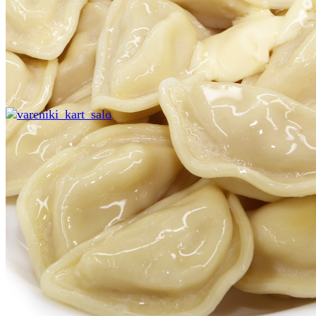
Главная
Каталог
Полуфабрикаты
Вареники
Вареники с картофелем и салом