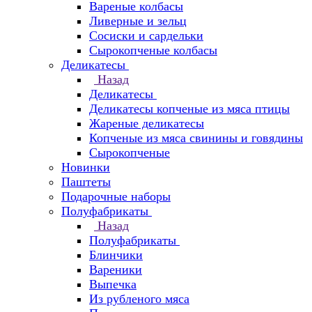
Вареные колбасы
Ливерные и зельц
Сосиски и сардельки
Сырокопченые колбасы
Деликатесы
Назад
Деликатесы
Деликатесы копченые из мяса птицы
Жареные деликатесы
Копченые из мяса свинины и говядины
Сырокопченые
Новинки
Паштеты
Подарочные наборы
Полуфабрикаты
Назад
Полуфабрикаты
Блинчики
Вареники
Выпечка
Из рубленого мяса