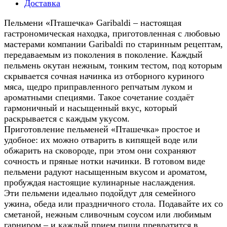
Доставка
Пельмени «Пташечка» Garibaldi – настоящая
гастрономическая находка, приготовленная с любовью
мастерами компании Garibaldi по старинным рецептам,
передаваемым из поколения в поколение. Каждый
пельмень окутан нежным, тонким тестом, под которым
скрывается сочная начинка из отборного куриного
мяса, щедро приправленного репчатым луком и
ароматными специями. Такое сочетание создаёт
гармоничный и насыщенный вкус, который
раскрывается с каждым укусом.
Приготовление пельменей «Пташечка» простое и
удобное: их можно отварить в кипящей воде или
обжарить на сковороде, при этом они сохраняют
сочность и пряные нотки начинки. В готовом виде
пельмени радуют насыщенным вкусом и ароматом,
пробуждая настоящие кулинарные наслаждения.
Эти пельмени идеально подойдут для семейного
ужина, обеда или праздничного стола. Подавайте их со
сметаной, нежным сливочным соусом или любимым
гарниром – и каждый прием пищи превратится в