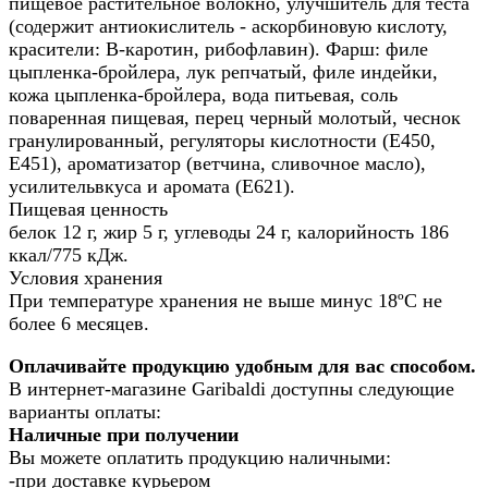
пищевое растительное волокно, улучшитель для теста
(содержит антиокислитель - аскорбиновую кислоту,
красители: В-каротин, рибофлавин). Фарш: филе
цыпленка-бройлера, лук репчатый, филе индейки,
кожа цыпленка-бройлера, вода питьевая, соль
поваренная пищевая, перец черный молотый, чеснок
гранулированный, регуляторы кислотности (Е450,
Е451), ароматизатор (ветчина, сливочное масло),
усилительвкуса и аромата (Е621).
Пищевая ценность
белок 12 г, жир 5 г, углеводы 24 г, калорийность 186
ккал/775 кДж.
Условия хранения
При температуре хранения не выше минус 18ºС не
более 6 месяцев.
Оплачивайте продукцию удобным для вас способом.
В интернет-магазине Garibaldi доступны следующие
варианты оплаты:
Наличные при получении
Вы можете оплатить продукцию наличными:
-при доставке курьером