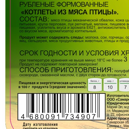
Из рубленого мяса
Котлеты из мяса птицы
Арт.
К0000003041