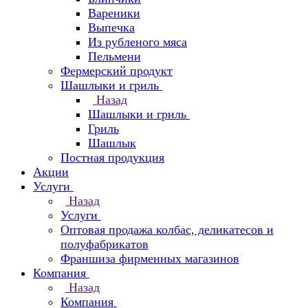
Вареники
Выпечка
Из рубленого мяса
Пельмени
Фермерский продукт
Шашлыки и гриль
Назад
Шашлыки и гриль
Гриль
Шашлык
Постная продукция
Акции
Услуги
Назад
Услуги
Оптовая продажа колбас, деликатесов и
полуфабрикатов
Франшиза фирменных магазинов
Компания
Назад
Компания