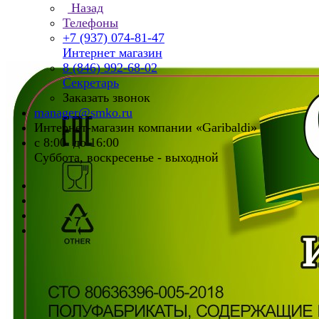
Назад
Телефоны
+7 (937) 074-81-47
Интернет магазин
8 (846) 992-68-02
Секретарь
Заказать звонок
manager@smko.ru
Интернет-магазин компании «Garibaldi»
с 8:00 до 16:00
Суббота, воскресенье - выходной
Главная
Каталог
Полуфабрикаты