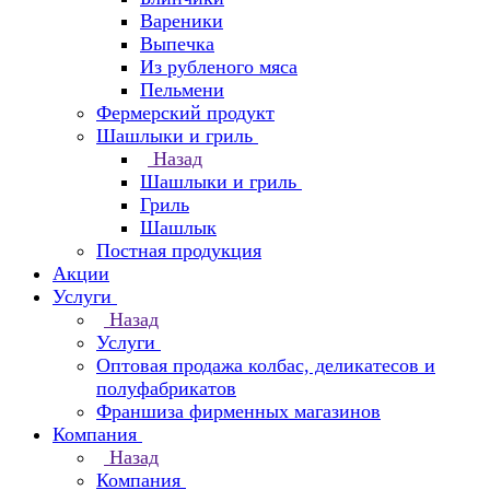
Вареники
Выпечка
Из рубленого мяса
Пельмени
Фермерский продукт
Шашлыки и гриль
Назад
Шашлыки и гриль
Гриль
Шашлык
Постная продукция
Акции
Услуги
Назад
Услуги
Оптовая продажа колбас, деликатесов и
полуфабрикатов
Франшиза фирменных магазинов
Компания
Назад
Компания