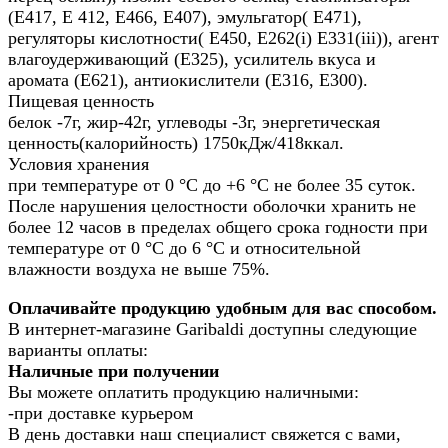
(Е417, Е 412, Е466, Е407), эмульгатор( Е471),
регуляторы кислотности( Е450, Е262(i) Е331(iii)), агент
влагоудерживающий (Е325), усилитель вкуса и
аромата (Е621), антиокислители (Е316, Е300).
Пищевая ценность
белок -7г, жир-42г, углеводы -3г, энергетическая
ценность(калорийность) 1750кДж/418ккал.
Условия хранения
при температуре от 0 °С до +6 °С не более 35 суток.
После нарушения целостности оболочки хранить не
более 12 часов в пределах общего срока годности при
температуре от 0 °С до 6 °С и относительной
влажности воздуха не выше 75%.
Оплачивайте продукцию удобным для вас способом.
В интернет-магазине Garibaldi доступны следующие
варианты оплаты:
Наличные при получении
Вы можете оплатить продукцию наличными:
-при доставке курьером
В день доставки наш специалист свяжется с вами,