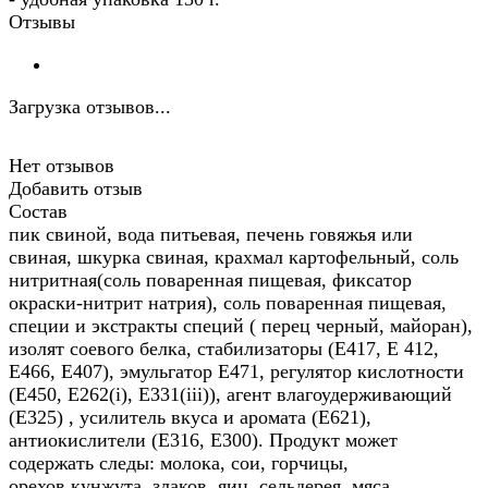
Отзывы
Загрузка отзывов...
Нет отзывов
Добавить отзыв
Состав
пик свиной, вода питьевая, печень говяжья или
свиная, шкурка свиная, крахмал картофельный, соль
нитритная(соль поваренная пищевая, фиксатор
окраски-нитрит натрия), соль поваренная пищевая,
специи и экстракты специй ( перец черный, майоран),
изолят соевого белка, стабилизаторы (Е417, Е 412,
Е466, Е407), эмульгатор Е471, регулятор кислотности
(Е450, Е262(i), Е331(iii)), агент влагоудерживающий
(Е325) , усилитель вкуса и аромата (Е621),
антиокислители (Е316, Е300). Продукт может
содержать следы: молока, сои, горчицы,
орехов,кунжута, злаков, яиц, сельдерея, мяса