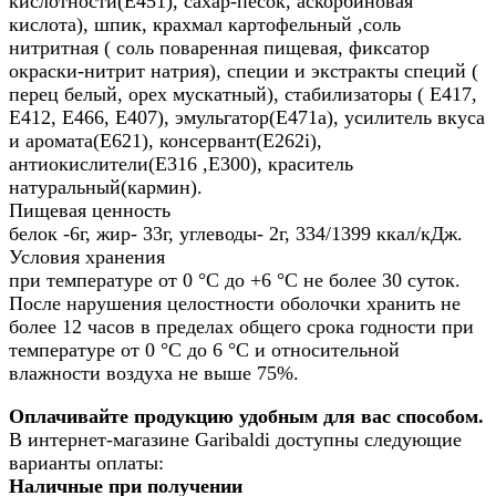
кислотности(Е451), сахар-песок, аскорбиновая
кислота), шпик, крахмал картофельный ,соль
нитритная ( соль поваренная пищевая, фиксатор
окраски-нитрит натрия), специи и экстракты специй (
перец белый, орех мускатный), стабилизаторы ( Е417,
Е412, Е466, Е407), эмульгатор(Е471а), усилитель вкуса
и аромата(Е621), консервант(Е262i),
антиокислители(Е316 ,Е300), краситель
натуральный(кармин).
Пищевая ценность
белок -6г, жир- 33г, углеводы- 2г, 334/1399 ккал/кДж.
Условия хранения
при температуре от 0 °С до +6 °С не более 30 суток.
После нарушения целостности оболочки хранить не
более 12 часов в пределах общего срока годности при
температуре от 0 °С до 6 °С и относительной
влажности воздуха не выше 75%.
Оплачивайте продукцию удобным для вас способом.
В интернет-магазине Garibaldi доступны следующие
варианты оплаты:
Наличные при получении