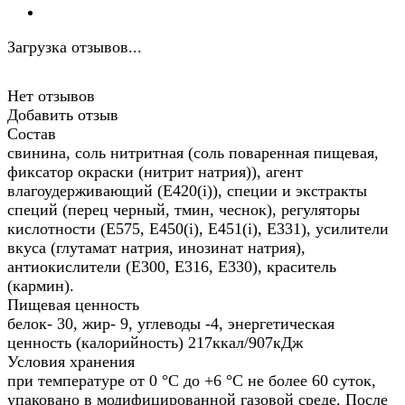
Загрузка отзывов...
Нет отзывов
Добавить отзыв
Состав
свинина, соль нитритная (соль поваренная пищевая,
фиксатор окраски (нитрит натрия)), агент
влагоудерживающий (Е420(i)), специи и экстракты
специй (перец черный, тмин, чеснок), регуляторы
кислотности (Е575, Е450(i), Е451(i), Е331), усилители
вкуса (глутамат натрия, инозинат натрия),
антиокислители (Е300, Е316, Е330), краситель
(кармин).
Пищевая ценность
белок- 30, жир- 9, углеводы -4, энергетическая
ценность (калорийность) 217ккал/907кДж
Условия хранения
при температуре от 0 °С до +6 °С не более 60 суток,
упаковано в модифицированной газовой среде. После