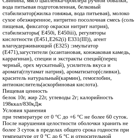
Свинина, мясо цыпленка-бройлера ручной обвалки,
вода питьевая подготовленная, белковый
стабилизатор(жилка говяжья, вода питьевая), молоко
сухое обезжиренное, нитритно посолочная смесь (соль
пищевая, фиксатор окраски нитрит натрия),
стабилизаторы( Е450i, E450iii), регуляторы
кислотности (Е451,Е262(i) Е331(III)), агент
влагоудерживающий (Е325) :эмульгатор
(Е471),загустители (ксантановая, конжаковая камедь,
каррагинан), специи и экстракты специй(перец
черный, орех мускатный), усилитель вкуса и
аромата(глутамат натрия), ароматизатор(сливки),
краситель натуральный(кармин), гемоглобин,
антиокислитель(аскорбиновая кислота).
Пищевая ценность
белок 10г, жир 22г, углеводы 2г; калорийность
198ккал/830кДж
Условия хранения
при температуре от 0 °С до +6 °С не более 60 суток.
После нарушения целостности оболочки хранить не
более 3 суток в пределах общего срока годности при
температуре от 0 °С до 6 °С и относительной