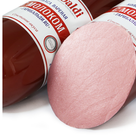
Главная
Каталог
Колбасы
Вареные колбасы
Колбаса вареная с молоком Garibaldi. RU