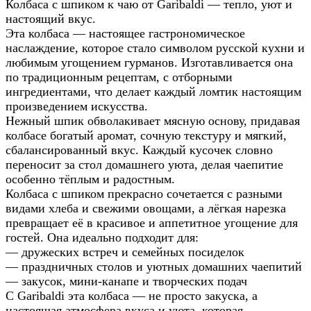
Колбаса с шпиком к чаю от Garibaldi — тепло, уют и
настоящий вкус.
Эта колбаса — настоящее гастрономическое
наслаждение, которое стало символом русской кухни и
любимым угощением гурманов. Изготавливается она
по традиционным рецептам, с отборными
ингредиентами, что делает каждый ломтик настоящим
произведением искусства.
Нежный шпик обволакивает мясную основу, придавая
колбасе богатый аромат, сочную текстуру и мягкий,
сбалансированный вкус. Каждый кусочек словно
переносит за стол домашнего уюта, делая чаепитие
особенно тёплым и радостным.
Колбаса с шпиком прекрасно сочетается с разными
видами хлеба и свежими овощами, а лёгкая нарезка
превращает её в красивое и аппетитное угощение для
гостей. Она идеально подходит для:
— дружеских встреч и семейных посиделок
— праздничных столов и уютных домашних чаепитий
— закусок, мини-канапе и творческих подач
С Garibaldi эта колбаса — не просто закуска, а
настоящая атмосфера вкуса и уюта, которая