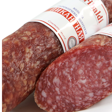
Главная
Каталог
Колбасы
Сырокопченые колбасы
Пикантная