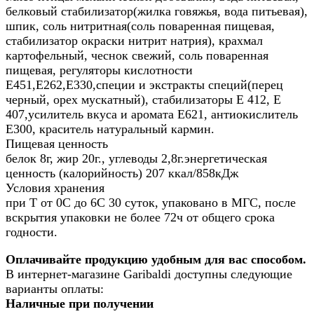
белковый стабилизатор(жилка говяжья, вода питьевая),
шпик, соль нитритная(соль поваренная пищевая,
стабилизатор окраски нитрит натрия), крахмал
картофельный, чеснок свежий, соль поваренная
пищевая, регуляторы кислотности
Е451,Е262,Е330,специи и экстракты специй(перец
черный, орех мускатный), стабилизаторы Е 412, Е
407,усилитель вкуса и аромата Е621, антиокислитель
Е300, краситель натуральный кармин.
Пищевая ценность
белок 8г, жир 20г., углеводы 2,8г.энергетическая
ценность (калорийность) 207 ккал/858кДж
Условия хранения
при Т от 0С до 6С 30 суток, упаковано в МГС, после
вскрытия упаковки не более 72ч от общего срока
годности.
Оплачивайте продукцию удобным для вас способом.
В интернет-магазине Garibaldi доступны следующие
варианты оплаты:
Наличные при получении