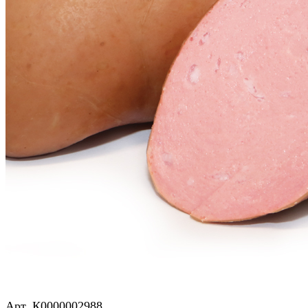
Сосиски и сардельки
Шпикачки "Гарибалди.RU"
Арт.
К0000002988