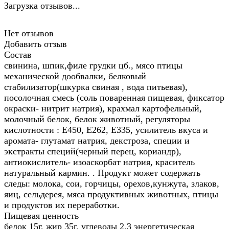
Загрузка отзывов...
Нет отзывов
Добавить отзыв
Состав
свинина, шпик,филе грудки цб., мясо птицы
механической дообвалки, белковый
стабилизатор(шкурка свиная , вода питьевая),
посолочная смесь (соль поваренная пищевая, фиксатор
окраски- нитрит натрия), крахмал картофельный,
молочный белок, белок животный, регуляторы
кислотности : Е450, Е262, Е335, усилитель вкуса и
аромата- глутамат натрия, декстроза, специи и
экстракты специй(черный перец, кориандр),
антиокислитель- изоаскорбат натрия, краситель
натуральный кармин. . Продукт может содержать
следы: молока, сои, горчицы, орехов,кунжута, злаков,
яиц, сельдерея, мяса продуктивных животных, птицы
и продуктов их переработки.
Пищевая ценность
белок 15г, жир 35г, углеводы 2,3 энергетическая