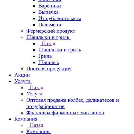
Вареники
Выпечка
Из рубленого мяса
Пельмени
Фермерский продукт
Шашлыки и гриль
Назад
Шашлыки и гриль
Гриль
Шашлык
Постная продукция
Акции
Услуги
Назад
Услуги
Оптовая продажа колбас, деликатесов и
полуфабрикатов
Франшиза фирменных магазинов
Компания
Назад
Компания