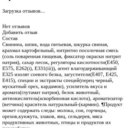
Загрузка отзывов...
Нет отзывов
Добавить отзыв
Состав
Свинина, шпик, вода питьевая, шкурка свиная,
крахмал картофельный, нитритно посолочная смесь
(соль поваренная пищевая, фиксатор окраски нитрит
натрия), сахар песок, регуляторы кислотности(Е450,
Е575, Е262(i), Е331(iii)), агент влагоудерживающий
Е325 изолят соевого белка, загустители(Е407, Е425,
Е415), специи и экстракты специй(перец черный,
мускатный орех, кардамон), усилитель вкуса и
аромата(глутамат натрия), белок животный,
антиокислитель(аскорбиновая кислота), ароматизатор
(ветчина) краситель натуральный-(кармин). ¶Продукт
может содержать следы: молока, сои, горчицы,
орехов,кунжута, злаков, яиц, сельдерея, мяса
продуктивных животных, птицы и продуктов их