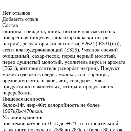
Нет отзывов
Добавить отзыв
Состав
свинина, говядина, шпик, посолочная смесь(соль
поваренная пищевая, фиксатор окраски-нитрит
натрия), регуляторы кислотности( Е262(i) Е331(iii)),
агент влагоудерживающий (Е325), ¶чеснок свежий
очищенный, сахар-песок, перец черный молотый,
перец душистый молотый, усилитель вкуса и аромата
(Е621), антиокислитель (аскорбат натрия). Продукт
может содержать следы: молока, сои, горчицы,
орехов,кунжута, злаков, яиц, сельдерея, мяса
продуктивных животных, птицы и продуктов их
переработки.
Пищевая ценность
белок-14г, жир-46г; калорийность не более
1967кДж/470ккал.
Условия хранения
при температуре от 0 °С до +6 °С и относительной
влажности воздуха от 75% до 78% не более 30 суток.