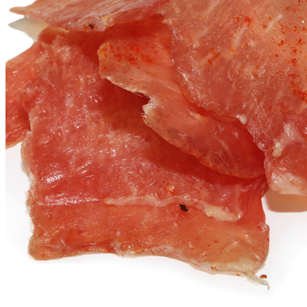
Главная
Каталог
Деликатесы
Сырокопченые
Чипсы мясные из свинины СНЕКИ