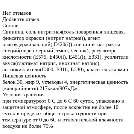
Нет отзывов
Добавить отзыв
Состав
Свинина, соль нитритная(соль поваренная пищевая,
фиксатор окраски (нитрит натрия)), агент
влагоудерживающий( Е420(i)) специи и экстракты
специй(перец черный, тмин, чеснок), регуляторы
кислотности (Е575, Е450(i), Е451(i), Е331), усилители
вкуса(глютамат натрия, инозинат натрия),
антиокислители(Е300, Е316, Е330), краситель кармин.
Пищевая ценность
белок 30, жир 9, углеводы 4, энергетическая ценность
(калорийность) 217ккал/907кДж
Условия хранения
при температуреот 0 С до 6 С 60 суток, упаковано в
защитной атмосфере, после вскрытия не более 10
суток в пределах общего срока годности при
температуре от 0 до 6С и относительной влажности
воздуха не более 75%