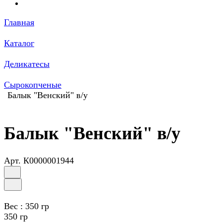
Главная
Каталог
Деликатесы
Сырокопченые
Балык "Венский" в/у
Балык "Венский" в/у
Арт.
К0000001944
Вес :
350 гр
350 гр