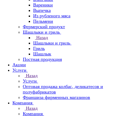
Вареники
Выпечка
Из рубленого мяса
Пельмени
Фермерский продукт
Шашлыки и гриль
Назад
Шашлыки и гриль
Гриль
Шашлык
Постная продукция
Акции
Услуги
Назад
Услуги
Оптовая продажа колбас, деликатесов и
полуфабрикатов
Франшиза фирменных магазинов
Компания
Назад
Компания