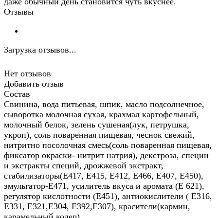
даже обычный день становится чуть вкуснее.
Отзывы
Загрузка отзывов...
Нет отзывов
Добавить отзыв
Состав
Свинина, вода питьевая, шпик, масло подсолнечное,
сыворотка молочная сухая, крахмал картофельный,
молочный белок, зелень сушеная(лук, петрушка,
укроп), соль поваренная пищевая, чеснок свежий,
нитритно посолочная смесь(соль поваренная пищевая,
фиксатор окраски- нитрит натрия), декстроза, специи
и экстракты специй, дрожжевой экстракт,
стабилизаторы(Е417, Е415, Е412, Е466, Е407, Е450),
эмульгатор-Е471, усилитель вкуса и аромата (Е 621),
регулятор кислотности (Е451), антиокислители ( Е316,
Е331, Е321,Е304, Е392,Е307), красители(кармин,
карамельный колер).