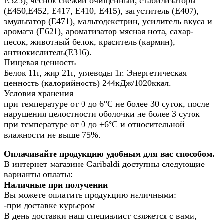
Е325), чеснок свежий очищенный, стабилизаторы
(Е450,Е452, Е417, Е410, Е415), загуститель (Е407),
эмульгатор (Е471), мальтодекстрин, усилитель вкуса и
аромата (Е621), ароматизатор мясная нота, сахар-
песок, животный белок, краситель (кармин),
антиокислитель(Е316).
Пищевая ценность
Белок 11г, жир 21г, углеводы 1г. Энергетическая
ценность (калорийность) 244кДж/1020ккал.
Условия хранения
при температуре от 0 до 6°С не более 30 суток, после
нарушения целостности оболочки не более 3 суток
при температуре от 0 до +6°С и относительной
влажности не выше 75%.
Оплачивайте продукцию удобным для вас способом.
В интернет-магазине Garibaldi доступны следующие
варианты оплаты:
Наличные при получении
Вы можете оплатить продукцию наличными:
-при доставке курьером
В день доставки наш специалист свяжется с вами,