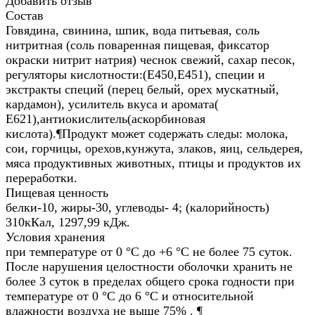
Добавить отзыв
Состав
Говядина, свинина, шпик, вода питьевая, соль
нитритная (соль поваренная пищевая, фиксатор
окраски нитрит натрия) чеснок свежий, сахар песок,
регуляторы кислотности:(Е450,Е451), специи и
экстракты специй (перец белый, орех мускатный,
кардамон), усилитель вкуса и аромата(
Е621),антиокислитель(аскорбиновая
кислота).¶Продукт может содержать следы: молока,
сои, горчицы, орехов,кунжута, злаков, яиц, сельдерея,
мяса продуктивных животных, птицы и продуктов их
переработки.
Пищевая ценность
белки-10, жиры-30, углеводы- 4; (калорийность)
310кКал, 1297,99 кДж.
Условия хранения
при температуре от 0 °С до +6 °С не более 75 суток.
После нарушения целостности оболочки хранить не
более 3 суток в пределах общего срока годности при
температуре от 0 °С до 6 °С и относительной
влажности воздуха не выше 75% . ¶