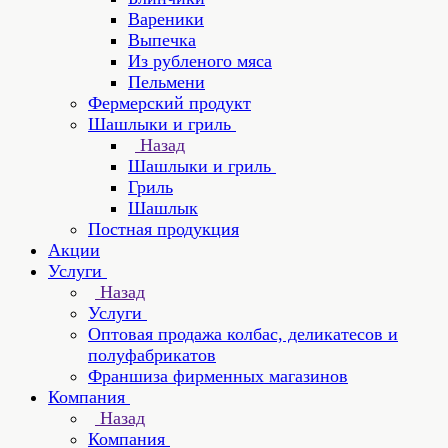
Вареники
Выпечка
Из рубленого мяса
Пельмени
Фермерский продукт
Шашлыки и гриль
Назад
Шашлыки и гриль
Гриль
Шашлык
Постная продукция
Акции
Услуги
Назад
Услуги
Оптовая продажа колбас, деликатесов и
полуфабрикатов
Франшиза фирменных магазинов
Компания
Назад
Компания