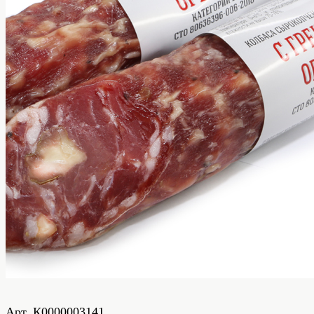
Сырокопченые колбасы
С грецким орехом колбаса сырокопченая
Арт.
К0000003141