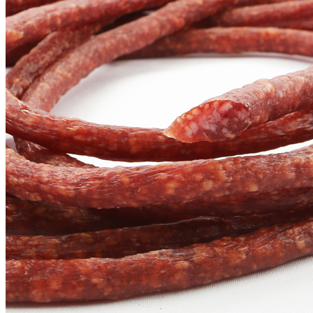
Главная
Каталог
Колбасы
Сырокопченые колбасы
Колбаски мясные сырокопченые