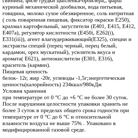
свинина, филе грудки цыпленка-бройлера,, фарш
куриный механической дообвалки, вода питьевая,
говядина, молоко сухое обезжиренное, соль нитритная
( соль поваренная пищевая, фиксатор окраски Е250),
крахмал картофельный, загустители (Е401, Е415, Е412,
Е407а), регулятор кислотности (Е450i, Е262(i),
Е331(iii)), агент влагоудерживающий(Е325), специи и
экстракты специй (перец черный, перец белый,
кардамон, орех мускатный), усилитель вкуса и
аромата( Е621), антиокислители (Е301, Е316),
краситель (кармин).
Пищевая ценность
белок- 12г, жир -20г, углеводы -1,5г;энергетическая
ценность(калорийность) 234ккал/980кДж
Условия хранения
при температуре от 0 °С до +6 °С не более 30 суток.
После нарушения целостности упаковки хранить не
более 3 суток в пределах общего срока годности при
температуре от 0 °С до 6 °С и относительной
влажности воздуха не выше 75% . Упаковано в
модифицированной газовой среде.