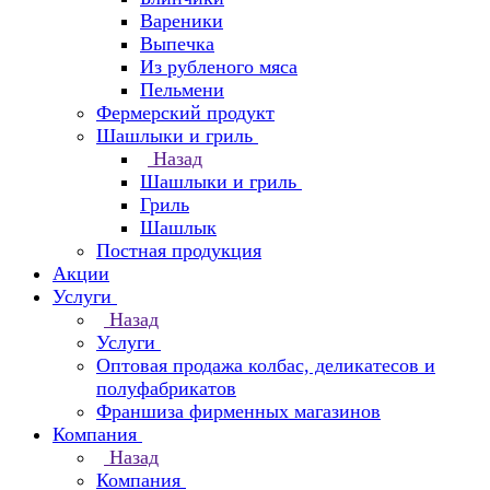
Вареники
Выпечка
Из рубленого мяса
Пельмени
Фермерский продукт
Шашлыки и гриль
Назад
Шашлыки и гриль
Гриль
Шашлык
Постная продукция
Акции
Услуги
Назад
Услуги
Оптовая продажа колбас, деликатесов и
полуфабрикатов
Франшиза фирменных магазинов
Компания
Назад
Компания