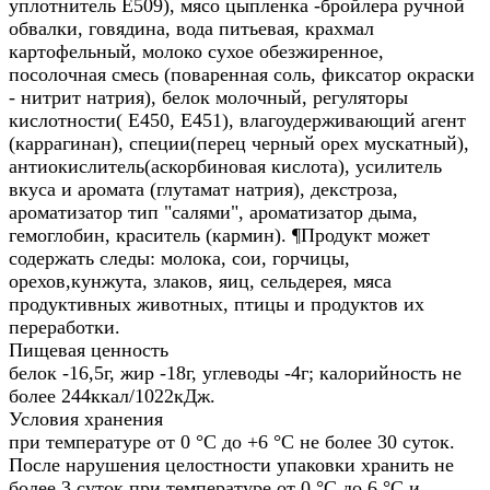
уплотнитель Е509), мясо цыпленка -бройлера ручной
обвалки, говядина, вода питьевая, крахмал
картофельный, молоко сухое обезжиренное,
посолочная смесь (поваренная соль, фиксатор окраски
- нитрит натрия), белок молочный, регуляторы
кислотности( Е450, Е451), влагоудерживающий агент
(каррагинан), специи(перец черный орех мускатный),
антиокислитель(аскорбиновая кислота), усилитель
вкуса и аромата (глутамат натрия), декстроза,
ароматизатор тип "салями", ароматизатор дыма,
гемоглобин, краситель (кармин). ¶Продукт может
содержать следы: молока, сои, горчицы,
орехов,кунжута, злаков, яиц, сельдерея, мяса
продуктивных животных, птицы и продуктов их
переработки.
Пищевая ценность
белок -16,5г, жир -18г, углеводы -4г; калорийность не
более 244ккал/1022кДж.
Условия хранения
при температуре от 0 °С до +6 °С не более 30 суток.
После нарушения целостности упаковки хранить не
более 3 суток при температуре от 0 °С до 6 °С и