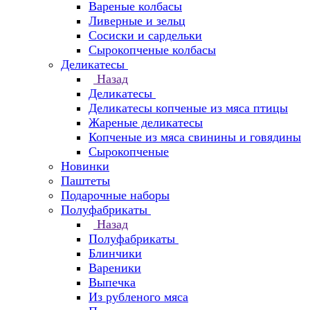
Вареные колбасы
Ливерные и зельц
Сосиски и сардельки
Сырокопченые колбасы
Деликатесы
Назад
Деликатесы
Деликатесы копченые из мяса птицы
Жареные деликатесы
Копченые из мяса свинины и говядины
Сырокопченые
Новинки
Паштеты
Подарочные наборы
Полуфабрикаты
Назад
Полуфабрикаты
Блинчики
Вареники
Выпечка
Из рубленого мяса