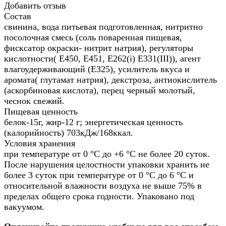
Добавить отзыв
Состав
свинина, вода питьевая подготовленная, нитритно
посолочная смесь (соль поваренная пищевая,
фисксатор окраски- нитрит натрия), регуляторы
кислотности( Е450, Е451, Е262(i) Е331(III)), агент
влагоудерживающий (Е325), усилитель вкуса и
аромата( глутамат натрия), декстроза, антиокислитель
(аскорбиновая кислота), перец черный молотый,
чеснок свежий.
Пищевая ценность
белок-15г, жир-12 г; энергетическая ценность
(калорийность) 703кДж/168ккал.
Условия хранения
при температуре от 0 °С до +6 °С не более 20 суток.
После нарушения целостности упаковки хранить не
более 3 суток при температуре от 0 °С до 6 °С и
относительной влажности воздуха не выше 75% в
пределах общего срока годности. Упаковано под
вакуумом.