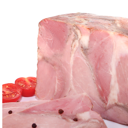
с 8:00 до 16:00
Суббота, воскресенье - выходной
Главная
Каталог
Фермерский продукт
Ветчина Прага цельномышечная
Хит