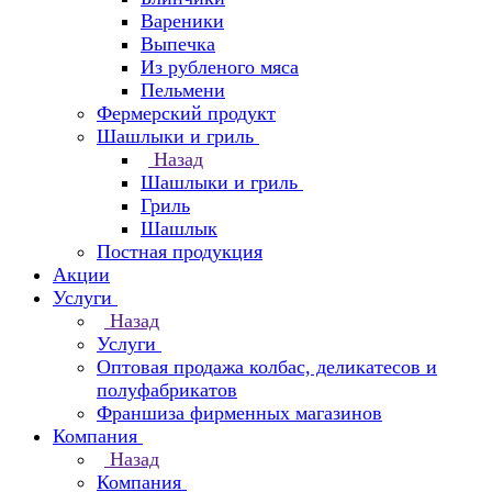
Вареники
Выпечка
Из рубленого мяса
Пельмени
Фермерский продукт
Шашлыки и гриль
Назад
Шашлыки и гриль
Гриль
Шашлык
Постная продукция
Акции
Услуги
Назад
Услуги
Оптовая продажа колбас, деликатесов и
полуфабрикатов
Франшиза фирменных магазинов
Компания
Назад
Компания