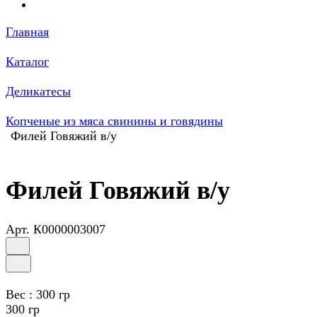
Главная
Каталог
Деликатесы
Копченые из мяса свинины и говядины
Филей Говяжий в/у
Филей Говяжий в/у
Арт.
К0000003007
Вес :
300 гр
300 гр