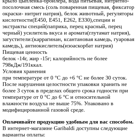
крыло цыпленка-бройлера, вода питьевая, нитритно-
посолочная смесь (соль поваренная пищевая, фиксатор
окраски- нитрит натрия), белок животный, регуляторы
кислотности(Е450, Е451, Е262, Е330),специи и
экстракты специй(паприка, перец красный, перец
черный) усилитель вкуса и аромата(глутамат натрия),
загустители:(каррагинан, ксантановая камедь, гуаровая
камедь,), антиокислитель(изоаскорбат натрия)
Пищевая ценность
белок -14г, жир -15г; калорийность не более
798кДж/191ккал.
Условия хранения
при температуре от 0 °С до +6 °С не более 30 суток.
После нарушения целостности упаковки хранить не
более 3 суток в пределах общего срока годности при
температуре от 0 °С до 6 °С и относительной
влажности воздуха не выше 75%. Упаковано в
модифицированной газовой среде.
Оплачивайте продукцию удобным для вас способом.
В интернет-магазине Garibaldi доступны следующие
варианты оплаты: